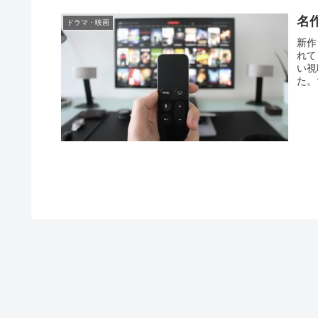
名
ドラマ・映画
新作
れて
い視
た。