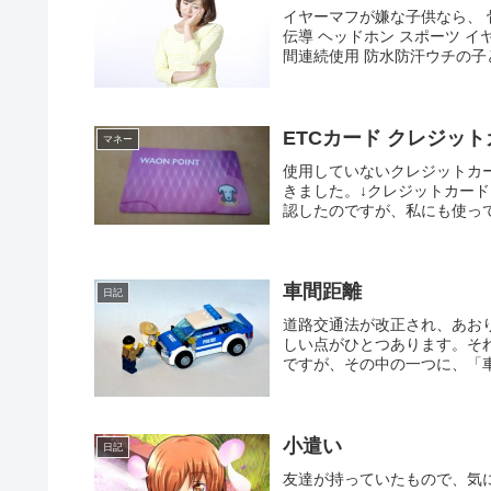
イヤーマフが嫌な子供なら、 骨伝
伝導 ヘッドホン スポーツ イ
間連続使用 防水防汗ウチの子ど
ETCカード クレジッ
マネー
使用していないクレジットカ
きました。↓クレジットカー
認したのですが、私にも使って
車間距離
日記
道路交通法が改正され、あお
しい点がひとつあります。そ
ですが、その中の一つに、「車
小遣い
日記
友達が持っていたもので、気