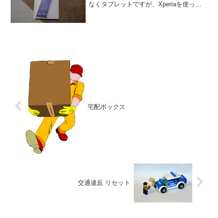
なくタブレットですが、Xperiaを使って
いるので、注目していた一人です。今回
のXperia。SIMフリーで、かつ価格が税別
で30000円前後、という...
宅配ボックス
交通違反 リセット