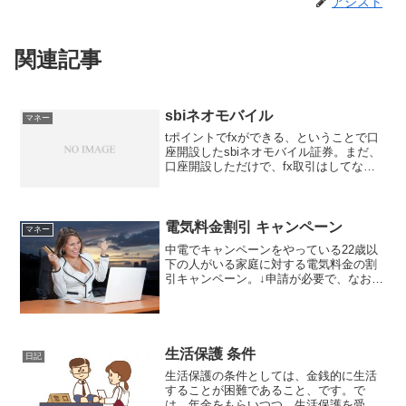
アシスト
関連記事
sbiネオモバイル
マネー
tポイントでfxができる、ということで口
座開設したsbiネオモバイル証券。まだ、
口座開設しただけで、fx取引はしてない
のですが、口座開設しただけで、fxの取
引をしてない状態でも、口座管理料とし
て、月々220円かかるのを知り、ビック
リ。以前、...
電気料金割引 キャンペーン
マネー
中電でキャンペーンをやっている22歳以
下の人がいる家庭に対する電気料金の割
引キャンペーン。↓申請が必要で、なおか
つ期間限定でしたが、割引率が10％と高
かったので、調べてみました。いろんな
条件がありますね。。まず、カテエネに
登録してあること。...
生活保護 条件
日記
生活保護の条件としては、金銭的に生活
することが困難であること、です。で
は、年金をもらいつつ、生活保護を受け