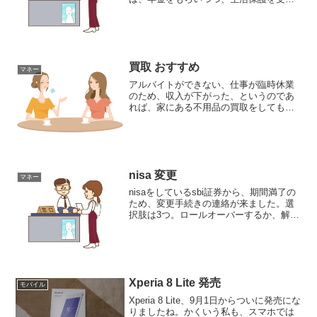
られるのかどうか、ということについて
書かれたニュースを見たので、紹介しま
すね。上のアドレスが、そのことに触れ
たニュースですが、結論から...
買取 おすすめ
マネー
アルバイトができない、仕事が臨時休業
のため、収入が下がった、というのであ
れば、家にある不用品の買取をしてもら
う、というのもいいのでは。外出自粛の
ため、リサイクルショップなどに行けな
い、というのなら、ネットを利用しての
出張買取という方法もあり...
nisa 変更
マネー
nisaをしているsbi証券から、期間満了の
ため、変更手続きの連絡が来ました。選
択肢は3つ。ロールオーバーするか、解約
するか、普通口座へと移すか。資金が必
要なので、ロールオーバーする気はなか
ったし、そのまま放置しておけば、sbi証
券の特定口...
Xperia 8 Lite 発売
モバイル
Xperia 8 Lite、9月1日からついに発売にな
りましたね。かくいう私も、スマホでは