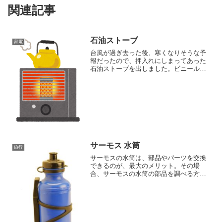
関連記事
石油ストーブ
家電
台風が過ぎ去った後、寒くなりそうな予
報だったので、押入れにしまってあった
石油ストーブを出しました。ビニール袋
に入れて保管してあったものの、ずっと
押入れにあったせいか、所々にホコリ
が。 そのため、掃除機でホコリを吸いと
りキレイにして、灯油を入...
サーモス 水筒
旅行
サーモスの水筒は、部品やパーツを交換
できるのが、最大のメリット。その場
合、サーモスの水筒の部品を調べる方法
が、サーモスのサイトで調べる、という
もの。手持ちの水筒の部品がどれなの
か、なかなかわからないものですが、こ
れで簡単に調べられます。