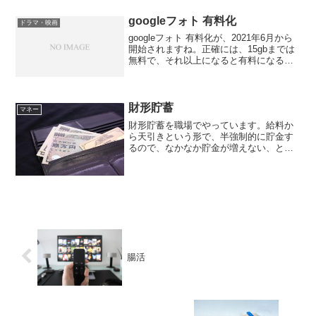
googleフォト 有料化
ドラマ・映画
googleフォト 有料化が、2021年6月から
開始されますね。正確には、15gbまでは
無料で、それ以上になると有料になるの
ですが。とはいうものの、これまで無料
でアップロード無制限だっただけに、そ
れがなくなるとなると困る人が多いと思
います。...
財形貯蓄
マネー
財形貯蓄を職場でやっています。給料か
ら天引きという形で、半強制的に貯金す
るので、なかなか貯金が増えない、とい
う方におすすめの方法です。その財形貯
蓄をしている金融機関を変更すること
に。理由は、職場の近くにある、金融機
関が、窓口業務をやめてしま...
腸活