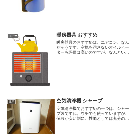
暖房器具 おすすめ
マネー
暖房器具のおすすめは、エアコン、なん
だそうです。空気を汚さないオイルヒー
ターも評価は高いのですが、なんといっ
ても、電気代が高価。エアコンの電気代
は、一般的に１時間あたり2円から3円程
度。（エアコン（クーラー）の電気代、1
時間いくら？高い理由...
空気清浄機 シャープ
健康
空気清浄機でおすすめの一つは、シャー
プ製ですね。ウチでも使っていますが、
値段が安い割に、性能としては充分の効
果が期待できます。そのシャープから4月
15日に、新たに発売された気清浄機、FU-
PK50。なんと、コバエや蚊を捕獲する機
能が付いてい...