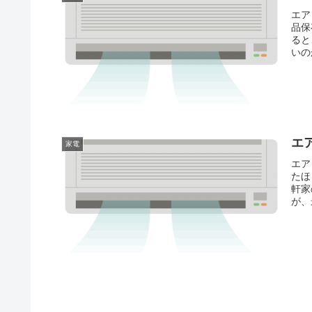
エア
品保
ると
いの
エ
家電
エア
たほ
軒家
が、