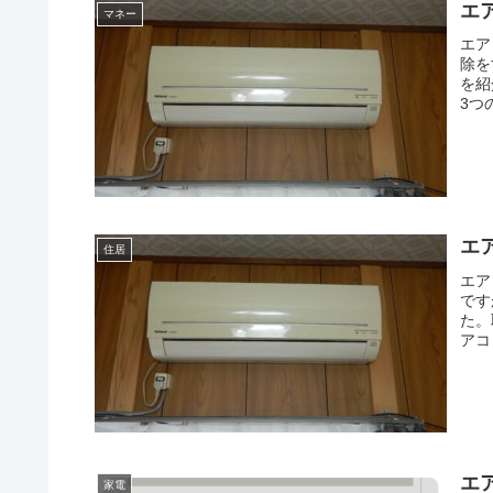
エ
マネー
エア
除を
を紹
3つ
エ
住居
エア
です
た。
アコ
エ
家電