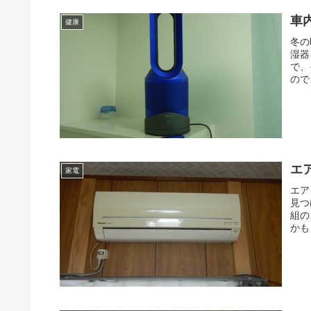
車
健康
冬の
湿器
で、
ので
エ
家電
エア
見つ
組の
かも