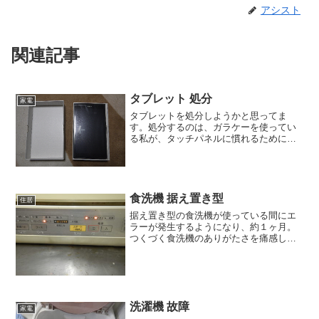
アシスト
関連記事
タブレット 処分
家電
タブレットを処分しようかと思ってま
す。処分するのは、ガラケーを使ってい
る私が、タッチパネルに慣れるために購
入したASUS(エイスース・アスース)のタ
ブレット。購入したときは、確か２万円
くらいだったような気がします。しか
し、使っているうちに、...
食洗機 据え置き型
住居
据え置き型の食洗機が使っている間にエ
ラーが発生するようになり、約１ヶ月。
つくづく食洗機のありがたさを痛感して
いる妻。故障した当初は、近所の家電量
販店に行って、モノを見てきたりしてい
ました。見てきた妻に話を聞くと、店頭
にあったのは、パナソニッ...
洗濯機 故障
家電