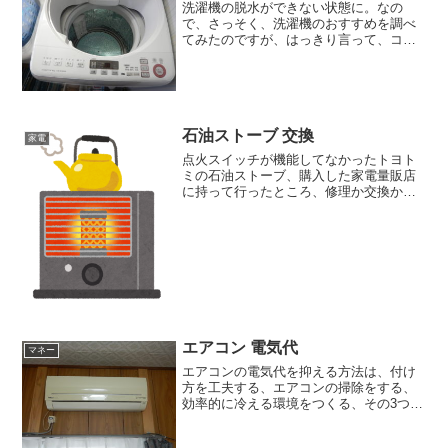
洗濯機の脱水ができない状態に。なの
で、さっそく、洗濯機のおすすめを調べ
てみたのですが、はっきり言って、コレ
といった特徴が見つからない。洗浄力と
かあまり差がわからないし、ウチは一戸
建てなので、騒音は気にすることないか
な、と思っているし。ただ、...
石油ストーブ 交換
家電
点火スイッチが機能してなかったトヨト
ミの石油ストーブ、購入した家電量販店
に持って行ったところ、修理か交換かど
ちらかです、と言われたので、それなら
交換で、ということで、交換してもらい
ました。てっきり修理に出すのかと思っ
ていただけに、交換しても...
エアコン 電気代
マネー
エアコンの電気代を抑える方法は、付け
方を工夫する、エアコンの掃除をする、
効率的に冷える環境をつくる、その3つあ
るようです。それを紹介してくれたの
が、すぐに実践できる! エアコンの電気代