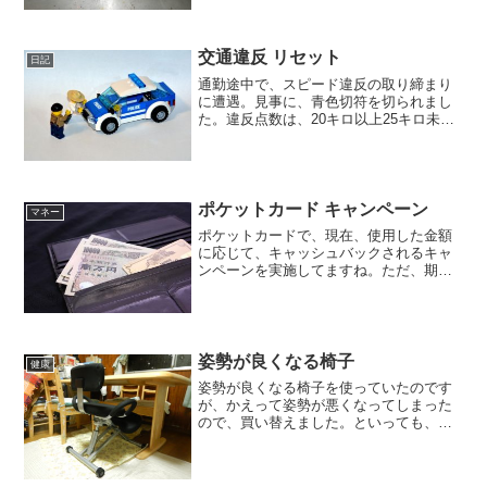
ました。見てきた妻に話を聞くと、店頭
にあったのは、パナソニッ...
交通違反 リセット
日記
通勤途中で、スピード違反の取り締まり
に遭遇。見事に、青色切符を切られまし
た。違反点数は、20キロ以上25キロ未満
のため、3点。罰金は、18000円。さすが
に、その日１日、気分はブルーでした。
今は、ゴールド免許なんですが、次回か
らはゴールド免...
ポケットカード キャンペーン
マネー
ポケットカードで、現在、使用した金額
に応じて、キャッシュバックされるキャ
ンペーンを実施してますね。ただ、期間
限定なのと、応募が必要なので、注意が
必要です。最大20％還元キャンペーン私
が普段使っているクレジットカードは、
ポケットカード。ポケッ...
姿勢が良くなる椅子
健康
姿勢が良くなる椅子を使っていたのです
が、かえって姿勢が悪くなってしまった
ので、買い替えました。といっても、椅
子そのものに問題があったわけではな
く、使い方が悪かったため、なんです
が。ウチの子どもの場合、座る時に、両