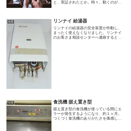
と、実証されたとか。時々、動くのがツ
ラいほどの腰痛におそわれることがある
私にとっては、まさに朗報。ウチには、
リングフィットアドベンチャーはないの
リンナイ 給湯器
ですが、...
住居
リンナイの給湯器の安全装置が作動し、
まったく使えなくなりました。リンナイ
のお客さま相談センターへ連絡すると、
営業時間内に連絡を、ということだった
ので、後日、改めて電話。オペレーター
の方が言うには、安全装置が作動してい
るとなると、カスタマーサ...
食洗機 据え置き型
住居
据え置き型の食洗機が使っている間にエ
ラーが発生するようになり、約１ヶ月。
つくづく食洗機のありがたさを痛感して
いる妻。故障した当初は、近所の家電量
販店に行って、モノを見てきたりしてい