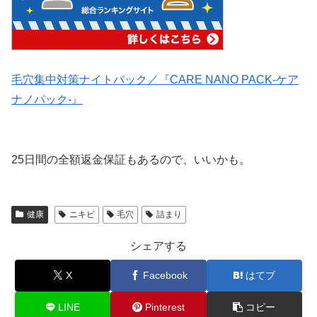
毛穴集中対策ナイトパック／『CARE NANO PACK-ケア
ナノパック-』
25日間の全額返金保証もあるので、いいかも。
健康
ニキビ
毛穴
詰まり
シェアする
X
Facebook
はてブ
LINE
Pinterest
コピー