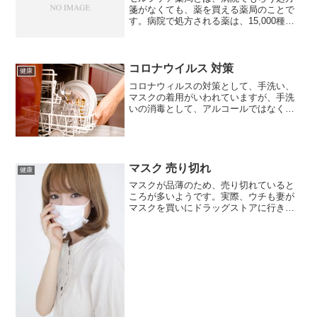
箋がなくても、薬を買える薬局のことで
す。病院で処方される薬は、15,000種
類。そのうち、制度で認められた7,300種
類がセルフケア薬局で買えるそうです。
気になるのが料金。病院ではないので、
当然保険は使え...
コロナウイルス 対策
健康
コロナウィルスの対策として、手洗い、
マスクの着用がいわれていますが、手洗
いの消毒として、アルコールではなく、
市販の洗剤でも効果があるということ
が、公表されました。効果があると発表
されたのは、以下の商品。中には、原液
のままではなく、薄めて使用...
マスク 売り切れ
健康
マスクが品薄のため、売り切れていると
ころが多いようです。実際、ウチも妻が
マスクを買いにドラッグストアに行きま
したが、売り切れだった、と言ってまし
た。そうなると、Amazonや楽天、
Yahoo!などの通販での購入。なので、ち
ょっと調べて見たの...