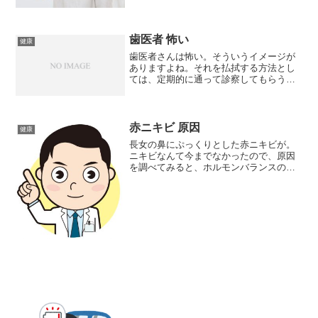
歯医者 怖い
健康
歯医者さんは怖い。そういうイメージが
ありますよね。それを払拭する方法とし
ては、定期的に通って診察してもらうほ
うがいいようです。というのも、妻が先
日、歯医者さんに行って診察を受けた
際、虫歯があるので、次回治療しましょ
うということになったんです...
赤ニキビ 原因
健康
長女の鼻にぷっくりとした赤ニキビが。
ニキビなんて今までなかったので、原因
を調べてみると、ホルモンバランスの乱
れとか、睡眠不足とか、間違った洗顔方
法とか、色々と書かれていました。が、
長女の場合、当てはまると思ったのが、
ストレス。実は、長女は2...